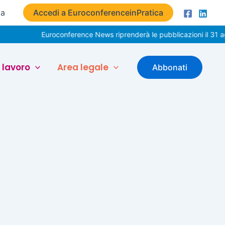
ta
Accedi a EuroconferenceinPratica
Euroconference News riprenderà le pubblicazioni il 31 ag
 lavoro
Area legale
Abbonati