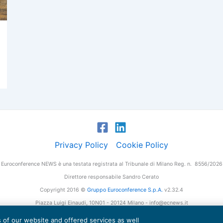
Privacy Policy
Cookie Policy
Euroconference NEWS è una testata registrata al Tribunale di Milano Reg. n. 8556/2026
Direttore responsabile Sandro Cerato
Copyright 2016 ©
Gruppo Euroconference S.p.A.
v2.32.4
Piazza Luigi Einaudi, 10N01 - 20124 Milano - info@ecnews.it
tale Sociale € 300.000,00 i.v. C.F. P.IVA Iscrizione Registro Imprese di Milano 027761
es of our website and offered services as well