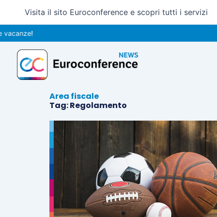
Vai
Visita il sito Euroconference e scopri tutti i servizi
al
contenuto
vacanze!
Area fiscale
Tag: Regolamento