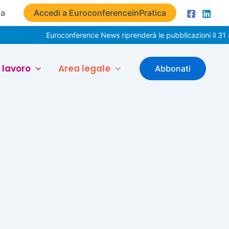
ta
Accedi a EuroconferenceinPratica
Euroconference News riprenderà le pubblicazioni il 31 a
 lavoro
Area legale
Abbonati