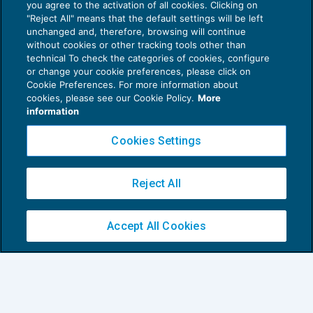
you agree to the activation of all cookies. Clicking on
"Reject All" means that the default settings will be left
unchanged and, therefore, browsing will continue
Anche per il 2017 innalzata l’aliquota
without cookies or other tracking tools other than
compensativa per suini e bovini
technical To check the categories of cookies, configure
or change your cookie preferences, please click on
IVA
17/12/2016
Cookie Preferences. For more information about
di
Luigi Scappini
cookies, please see our Cookie Policy.
More
information
Cookies Settings
Reject All
Privacy Policy
Cookie Policy
Accept All Cookies
Euroconference NEWS è una testata registrata al Tribunale di Milano Reg. n. 8556/2026
Direttore responsabile Sandro Cerato
Copyright 2016 ©
Gruppo Euroconference S.p.A.
v2.32.2
Piazza Luigi Einaudi, 10N01 - 20124 Milano - info@ecnews.it