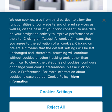
Comunicazione opzionale: invio dei dati
We use cookies, also from third parties, to allow the
del primo semestre
functionalities of our website and offered services as
GUIDA AGLI ADEMPIMENTI
18/09/2017
well as, on the basis of your prior consent, to use data
di
EVOLUTION
on your navigation activity to improve performance of
the site. Clicking on “Accept All cookies” means that
you agree to the activation of all cookies. Clicking on
"Reject All" means that the default settings will be left
unchanged and, therefore, browsing will continue
without cookies or other tracking tools other than
technical To check the categories of cookies, configure
or change your cookie preferences, please click on
Cookie Preferences. For more information about
Privacy Policy
cookies, please see our Cookie Policy.
More
Cookie Policy
information
Euroconference NEWS è una testata registrata al Tribunale di Milano Reg. n. 8556/2026
Cookies Settings
Direttore responsabile Sandro Cerato
Copyright 2016 ©
Gruppo Euroconference S.p.A.
v2.32.4
Reject All
Piazza Luigi Einaudi, 10N01 - 20124 Milano - info@ecnews.it