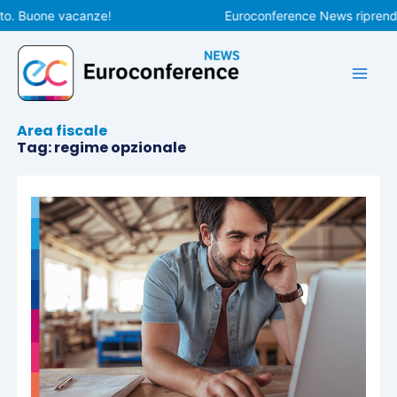
Vai
o. Buone vacanze!
Euroconference News riprenderà
al
contenuto
Area fiscale
Tag: regime opzionale