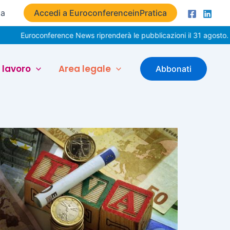
ta
Accedi a EuroconferenceinPratica
Euroconference News riprenderà le pubblicazioni il 31 agosto. Bu
 lavoro
Area legale
Abbonati