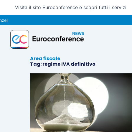
Vai
Visita il sito Euroconference e scopri tutti i servizi
al
contenuto
Area fiscale
Tag: regime IVA definitivo