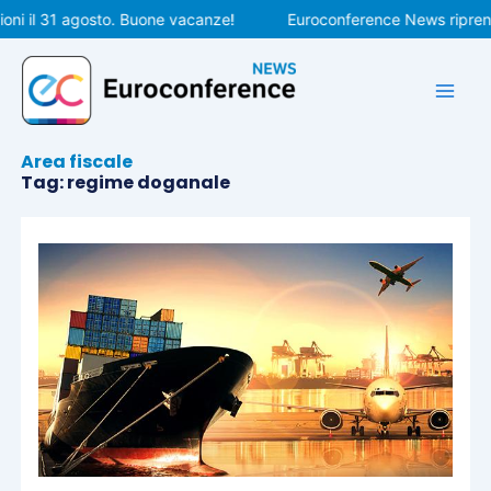
Vai
i il 31 agosto. Buone vacanze!
Euroconference News riprender
al
contenuto
Area fiscale
Tag: regime doganale