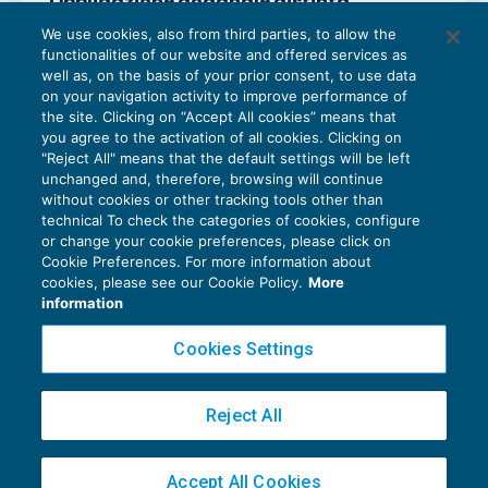
Obbligazione doganale distinta
dall’obbligo di assolvere l’Iva
We use cookies, also from third parties, to allow the
all’importazione
functionalities of our website and offered services as
IVA
05/03/2019
well as, on the basis of your prior consent, to use data
di
Marco Peirolo
on your navigation activity to improve performance of
the site. Clicking on “Accept All cookies” means that
you agree to the activation of all cookies. Clicking on
"Reject All" means that the default settings will be left
unchanged and, therefore, browsing will continue
without cookies or other tracking tools other than
technical To check the categories of cookies, configure
or change your cookie preferences, please click on
Cookie Preferences. For more information about
Privacy Policy
cookies, please see our Cookie Policy.
More
Cookie Policy
information
Euroconference NEWS è una testata registrata al Tribunale di Milano Reg. n. 8556/2026
Cookies Settings
Direttore responsabile Sandro Cerato
Copyright 2016 ©
Gruppo Euroconference S.p.A.
v2.32.2
Reject All
Piazza Luigi Einaudi, 10N01 - 20124 Milano - info@ecnews.it
Capitale Sociale € 300.000,00 i.v. C.F. P.IVA Iscrizione Registro Imprese di Milano
Accept All Cookies
02776120236