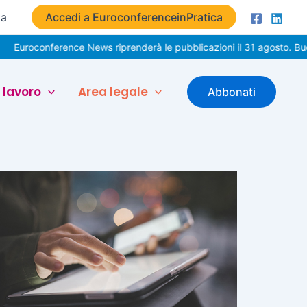
ta
Accedi a EuroconferenceinPratica
onference News riprenderà le pubblicazioni il 31 agosto. Buone vaca
 lavoro
Area legale
Abbonati