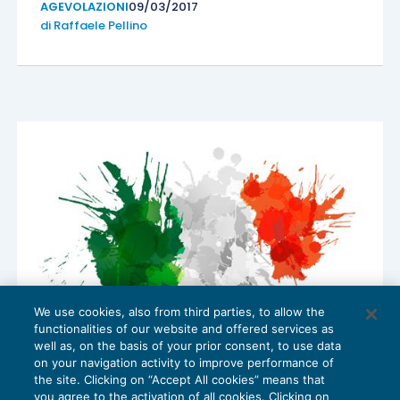
AGEVOLAZIONI
09/03/2017
di
Raffaele Pellino
We use cookies, also from third parties, to allow the
functionalities of our website and offered services as
well as, on the basis of your prior consent, to use data
Il regime tributario dei neo domiciliati
on your navigation activity to improve performance of
approda anche in Italia
the site. Clicking on “Accept All cookies” means that
you agree to the activation of all cookies. Clicking on