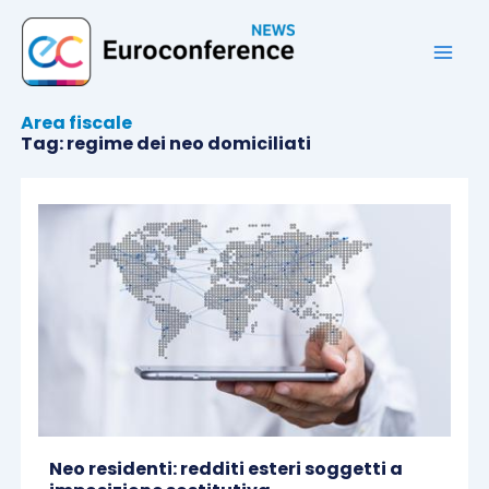
Vai
al
contenuto
Area fiscale
Tag: regime dei neo domiciliati
Neo residenti: redditi esteri soggetti a