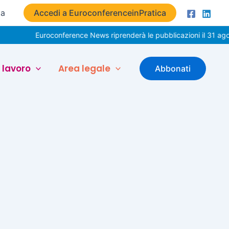
ta
Accedi a EuroconferenceinPratica
Euroconference News riprenderà le pubblicazioni il 31 agos
 lavoro
Area legale
Abbonati