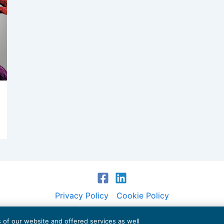
Privacy Policy
Cookie Policy
Euroconference NEWS è una testata registrata al Tribunale di Milano Reg. n. 8556/2026
es of our website and offered services as well