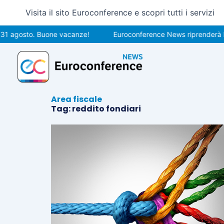
Vai
Visita il sito Euroconference e scopri tutti i servizi
al
contenuto
31 agosto. Buone vacanze!
Euroconference News riprenderà le 
Area fiscale
Tag: reddito fondiari