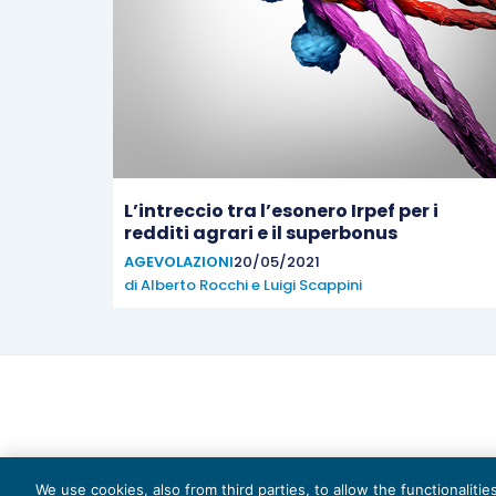
L’intreccio tra l’esonero Irpef per i
redditi agrari e il superbonus
AGEVOLAZIONI
20/05/2021
di
Alberto Rocchi
e
Luigi Scappini
We use cookies, also from third parties, to allow the functionaliti