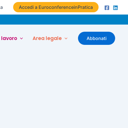
ta
Accedi a EuroconferenceinPratica
 lavoro
Area legale
Abbonati