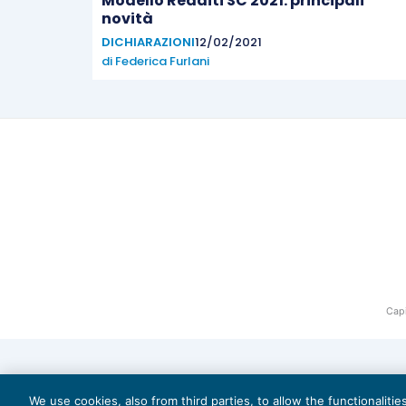
Modello Redditi SC 2021: principali
novità
DICHIARAZIONI
12/02/2021
di
Federica Furlani
Capi
We use cookies, also from third parties, to allow the functionaliti