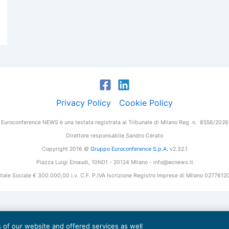
Privacy Policy
Cookie Policy
Euroconference NEWS è una testata registrata al Tribunale di Milano Reg. n. 8556/2026
Direttore responsabile Sandro Cerato
Copyright 2016 ©
Gruppo Euroconference S.p.A.
v2.32.1
Piazza Luigi Einaudi, 10N01 - 20124 Milano - info@ecnews.it
tale Sociale € 300.000,00 i.v. C.F. P.IVA Iscrizione Registro Imprese di Milano 027761
es of our website and offered services as well