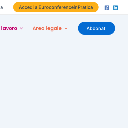
ta
Accedi a EuroconferenceinPratica
 lavoro
Area legale
Abbonati