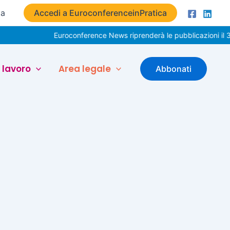
ta
Accedi a EuroconferenceinPratica
Euroconference News riprenderà le pubblicazioni il 31
 lavoro
Area legale
Abbonati