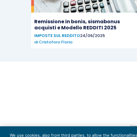
Remissione in bonis, sismabonus
acquisti e Modello REDDITI 2025
IMPOSTE SUL REDDITO
24/06/2025
di
Cristoforo Florio
Capi
We use cookies, also from third parties, to allow the functionaliti