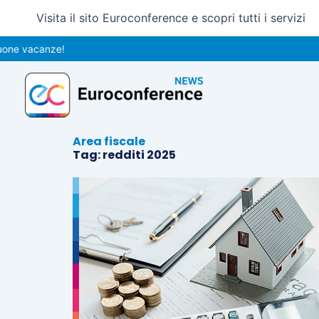
Vai
Visita il sito Euroconference e scopri tutti i servizi
al
contenuto
ne vacanze!
Area fiscale
Tag: redditi 2025