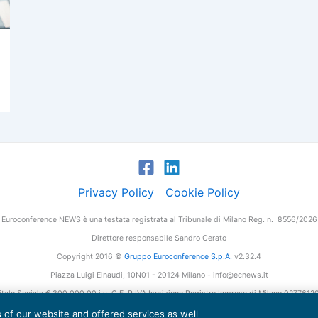
Privacy Policy
Cookie Policy
Euroconference NEWS è una testata registrata al Tribunale di Milano Reg. n. 8556/2026
Direttore responsabile Sandro Cerato
Copyright 2016 ©
Gruppo Euroconference S.p.A.
v2.32.4
Piazza Luigi Einaudi, 10N01 - 20124 Milano - info@ecnews.it
tale Sociale € 300.000,00 i.v. C.F. P.IVA Iscrizione Registro Imprese di Milano 027761
es of our website and offered services as well