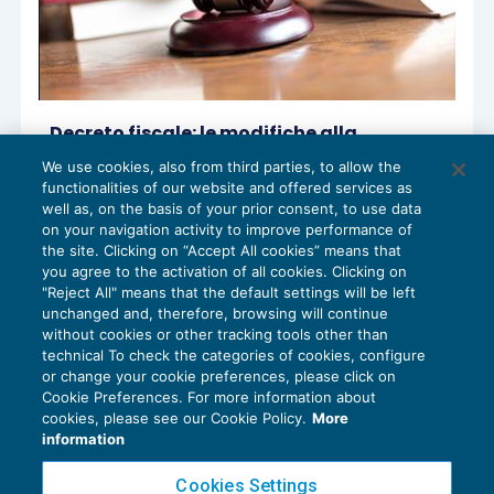
Decreto fiscale: le modifiche alla
disciplina penale-tributaria
We use cookies, also from third parties, to allow the
PENALE TRIBUTARIO
06/11/2019
functionalities of our website and offered services as
di
Lucia Recchioni – Comitato Scientifico Master Breve
well as, on the basis of your prior consent, to use data
365
on your navigation activity to improve performance of
the site. Clicking on “Accept All cookies” means that
you agree to the activation of all cookies. Clicking on
"Reject All" means that the default settings will be left
unchanged and, therefore, browsing will continue
without cookies or other tracking tools other than
technical To check the categories of cookies, configure
or change your cookie preferences, please click on
Cookie Preferences. For more information about
Privacy Policy
cookies, please see our Cookie Policy.
More
Cookie Policy
information
Euroconference NEWS è una testata registrata al Tribunale di Milano Reg. n. 8556/2026
Cookies Settings