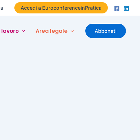
ta
Accedi a EuroconferenceinPratica
 lavoro
Area legale
Abbonati