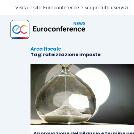
Vai
Visita il sito Euroconference e scopri tutti i servizi
al
contenuto
Area fiscale
Tag: rateizzazione imposte
Approvazione del bilancio e termine pe