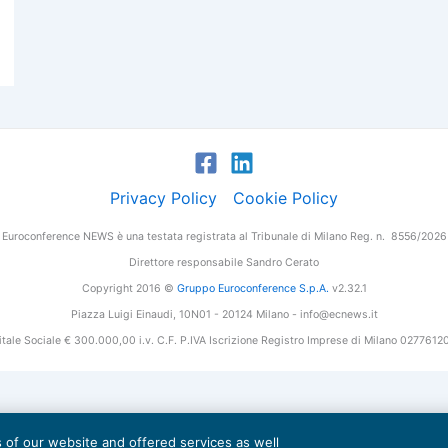
Privacy Policy
Cookie Policy
Euroconference NEWS è una testata registrata al Tribunale di Milano Reg. n. 8556/2026
Direttore responsabile Sandro Cerato
Copyright 2016 ©
Gruppo Euroconference S.p.A.
v2.32.1
Piazza Luigi Einaudi, 10N01 - 20124 Milano - info@ecnews.it
tale Sociale € 300.000,00 i.v. C.F. P.IVA Iscrizione Registro Imprese di Milano 027761
es of our website and offered services as well