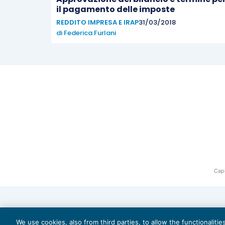
il pagamento delle imposte
REDDITO IMPRESA E IRAP
31/03/2018
di
Federica Furlani
Capi
We use cookies, also from third parties, to allow the functionaliti