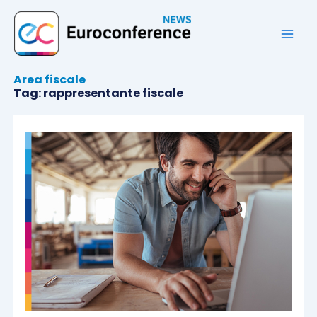
Vai
al
contenuto
Area fiscale
Tag: rappresentante fiscale
Pagina
Pagina