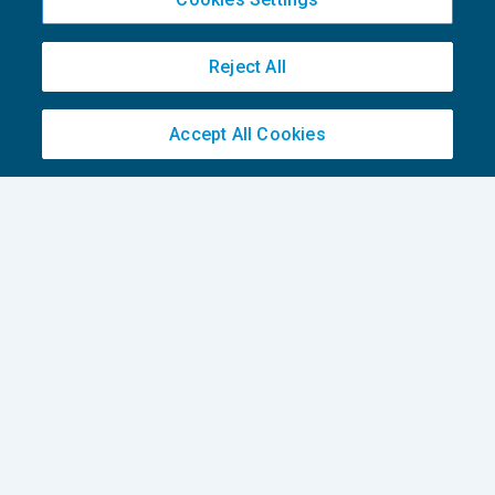
L’elusività del mancato utilizzo del
Reject All
rappresentante fiscale
IVA
17/03/2018
di
Marco Peirolo
Accept All Cookies
1
2
Privacy Policy
Cookie Policy
Euroconference NEWS è una testata registrata al Tribunale di Milano Reg. n. 8556/2026
Direttore responsabile Sandro Cerato
Copyright 2016 ©
Gruppo Euroconference S.p.A.
v2.32.1
Piazza Luigi Einaudi, 10N01 - 20124 Milano - info@ecnews.it