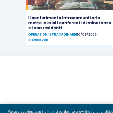
Il conferimento intracomunitario
mette in crisi i conferenti di minoranza
e i non residenti
OPERAZIONI STRAORDINARIE
10/09/2025
di
Ennio Vial
Capi
We use cookies, also from third parties, to allow the functionaliti