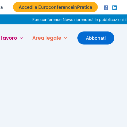
ta
Accedi a EuroconferenceinPratica
Euroconference News riprenderà le pubblicazioni il 3
 lavoro
Area legale
Abbonati