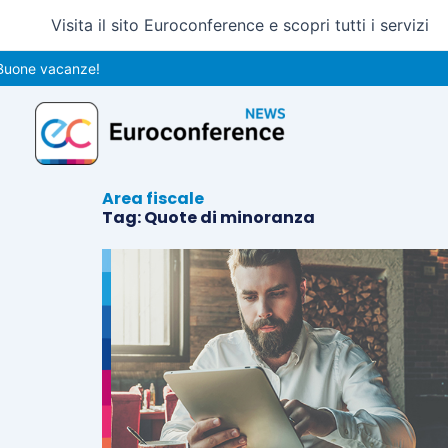
Vai
Visita il sito Euroconference e scopri tutti i servizi
al
contenuto
uone vacanze!
Area fiscale
Tag: Quote di minoranza