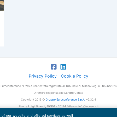
Privacy Policy
Cookie Policy
Euroconference NEWS è una testata registrata al Tribunale di Milano Reg. n. 8556/2026
Direttore responsabile Sandro Cerato
Copyright 2016 ©
Gruppo Euroconference S.p.A.
v2.32.4
Piazza Luigi Einaudi, 10N01 - 20124 Milano - info@ecnews.it
tale Sociale € 300.000,00 i.v. C.F. P.IVA Iscrizione Registro Imprese di Milano 027761
es of our website and offered services as well