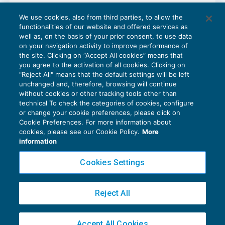
Errore sul modello Intrastat e non
We use cookies, also from third parties, to allow the
imponibilità della cessione comunitaria
functionalities of our website and offered services as
IVA
02/12/2021
well as, on the basis of your prior consent, to use data
di
Roberto Curcu
on your navigation activity to improve performance of
the site. Clicking on “Accept All cookies” means that
you agree to the activation of all cookies. Clicking on
"Reject All" means that the default settings will be left
unchanged and, therefore, browsing will continue
without cookies or other tracking tools other than
technical To check the categories of cookies, configure
or change your cookie preferences, please click on
Cookie Preferences. For more information about
Privacy Policy
cookies, please see our Cookie Policy.
More
Cookie Policy
information
Euroconference NEWS è una testata registrata al Tribunale di Milano Reg. n. 8556/2026
Cookies Settings
Direttore responsabile Sandro Cerato
Copyright 2016 ©
Gruppo Euroconference S.p.A.
v2.32.2
Reject All
Piazza Luigi Einaudi, 10N01 - 20124 Milano - info@ecnews.it
Capitale Sociale € 300.000,00 i.v. C.F. P.IVA Iscrizione Registro Imprese di Milano
Accept All Cookies
02776120236