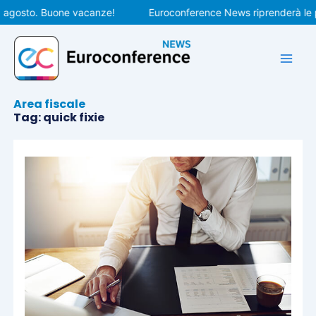
Vai
agosto. Buone vacanze!
Euroconference News riprenderà le pub
al
contenuto
Area fiscale
Tag: quick fixie