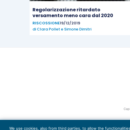
Regolarizzazione ritardato
versamento meno cara dal 2020
RISCOSSIONE
19/12/2019
di
Clara Pollet
e
Simone Dimitri
Capi
We use cookies, also from third parties, to allow the functionaliti