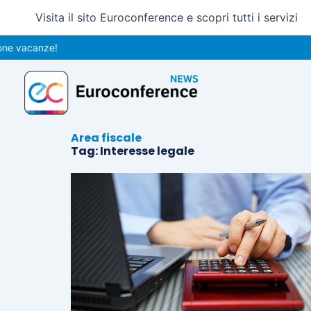
Vai
Visita il sito Euroconference e scopri tutti i servizi
al
contenuto
ne vacanze!
Area fiscale
Tag: Interesse legale