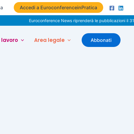
ta
Accedi a EuroconferenceinPratica
Euroconference News riprenderà le pubblicazioni il 31
 lavoro
Area legale
Abbonati