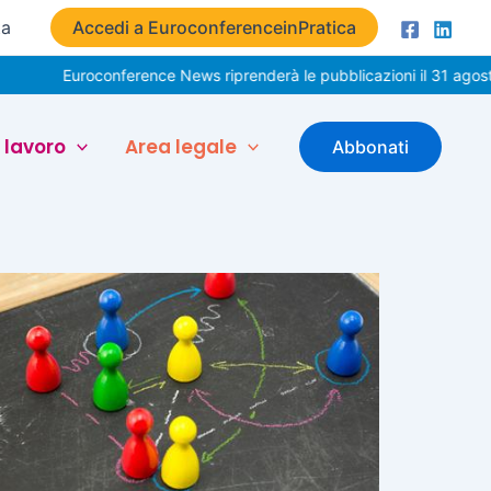
ta
Accedi a EuroconferenceinPratica
Euroconference News riprenderà le pubblicazioni il 31 agosto. 
 lavoro
Area legale
Abbonati