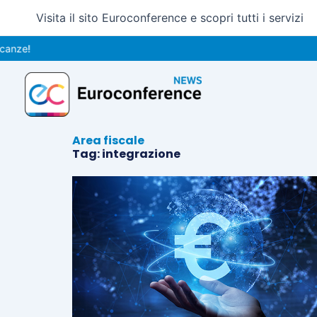
Vai
Visita il sito Euroconference e scopri tutti i servizi
al
contenuto
e!
Area fiscale
Tag: integrazione