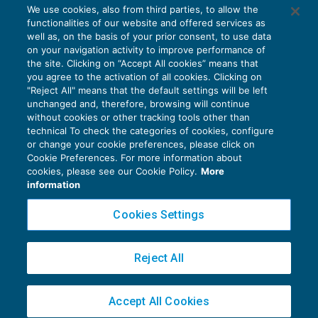
Le particolarità Iva nelle attività di e-
We use cookies, also from third parties, to allow the
commerce indiretto – I° parte
functionalities of our website and offered services as
IVA
22/09/2016
well as, on the basis of your prior consent, to use data
di
Luca Caramaschi
on your navigation activity to improve performance of
the site. Clicking on “Accept All cookies” means that
you agree to the activation of all cookies. Clicking on
"Reject All" means that the default settings will be left
unchanged and, therefore, browsing will continue
without cookies or other tracking tools other than
technical To check the categories of cookies, configure
or change your cookie preferences, please click on
Cookie Preferences. For more information about
Privacy Policy
cookies, please see our Cookie Policy.
More
Cookie Policy
information
Euroconference NEWS è una testata registrata al Tribunale di Milano Reg. n. 8556/2026
Cookies Settings
Direttore responsabile Sandro Cerato
Copyright 2016 ©
Gruppo Euroconference S.p.A.
v2.32.4
Reject All
Piazza Luigi Einaudi, 10N01 - 20124 Milano - info@ecnews.it
Capitale Sociale € 300.000,00 i.v. C.F. P.IVA Iscrizione Registro Imprese di Milano
Accept All Cookies
02776120236