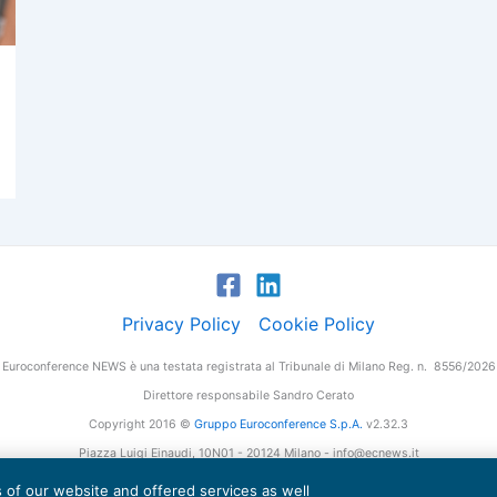
Privacy Policy
Cookie Policy
Euroconference NEWS è una testata registrata al Tribunale di Milano Reg. n. 8556/2026
Direttore responsabile Sandro Cerato
Copyright 2016 ©
Gruppo Euroconference S.p.A.
v2.32.3
Piazza Luigi Einaudi, 10N01 - 20124 Milano - info@ecnews.it
tale Sociale € 300.000,00 i.v. C.F. P.IVA Iscrizione Registro Imprese di Milano 027761
es of our website and offered services as well