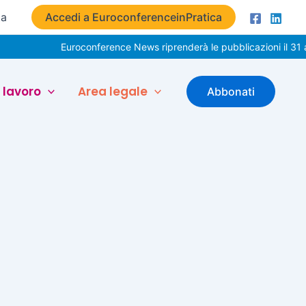
ta
Accedi a EuroconferenceinPratica
Euroconference News riprenderà le pubblicazioni il 31 a
 lavoro
Area legale
Abbonati