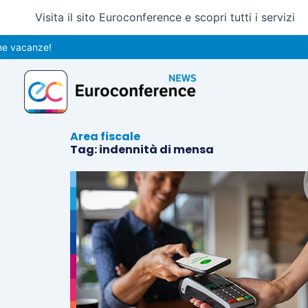
Vai
Visita il sito Euroconference e scopri tutti i servizi
al
contenuto
 vacanze!
Area fiscale
Tag: indennità di mensa