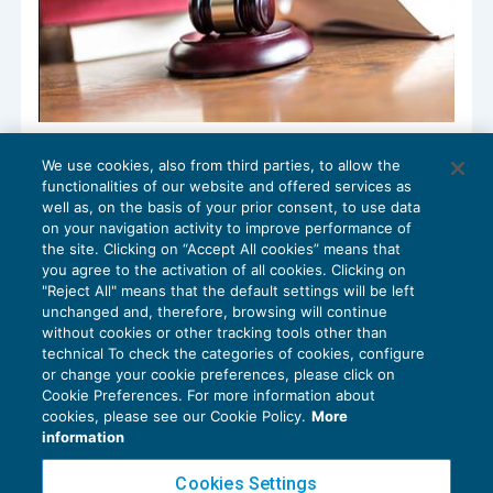
La motivazione dell’autorizzazione alle
We use cookies, also from third parties, to allow the
indagini finanziarie
functionalities of our website and offered services as
CONTENZIOSO
01/09/2017
well as, on the basis of your prior consent, to use data
di
Luigi Ferrajoli
on your navigation activity to improve performance of
the site. Clicking on “Accept All cookies” means that
you agree to the activation of all cookies. Clicking on
"Reject All" means that the default settings will be left
unchanged and, therefore, browsing will continue
without cookies or other tracking tools other than
technical To check the categories of cookies, configure
or change your cookie preferences, please click on
Cookie Preferences. For more information about
Privacy Policy
cookies, please see our Cookie Policy.
More
Cookie Policy
information
Euroconference NEWS è una testata registrata al Tribunale di Milano Reg. n. 8556/2026
Cookies Settings