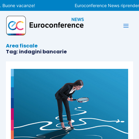
Vai
 Buone vacanze!
Euroconference News riprenderà le
al
contenuto
Area fiscale
Tag: indagini bancarie