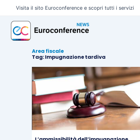
Vai
Visita il sito Euroconference e scopri tutti i servizi
al
contenuto
Area fiscale
Tag: Impugnazione tardiva
L’ammissibilità dell’impugnazione