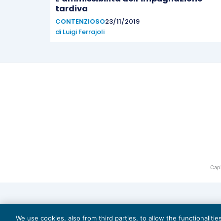
tardiva
CONTENZIOSO
23/11/2019
di
Luigi Ferrajoli
Capi
We use cookies, also from third parties, to allow the functionaliti