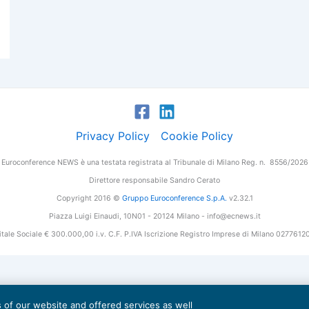
Privacy Policy
Cookie Policy
Euroconference NEWS è una testata registrata al Tribunale di Milano Reg. n. 8556/2026
Direttore responsabile Sandro Cerato
Copyright 2016 ©
Gruppo Euroconference S.p.A.
v2.32.1
Piazza Luigi Einaudi, 10N01 - 20124 Milano - info@ecnews.it
tale Sociale € 300.000,00 i.v. C.F. P.IVA Iscrizione Registro Imprese di Milano 027761
es of our website and offered services as well