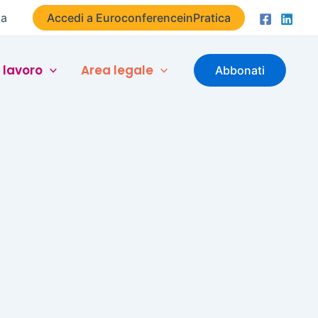
ta
Accedi a EuroconferenceinPratica
 lavoro
Area legale
Abbonati