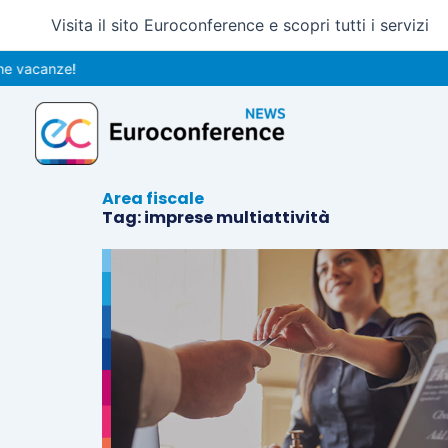
Vai
Visita il sito Euroconference e scopri tutti i servizi
al
contenuto
 vacanze!
Area fiscale
Tag: imprese multiattività