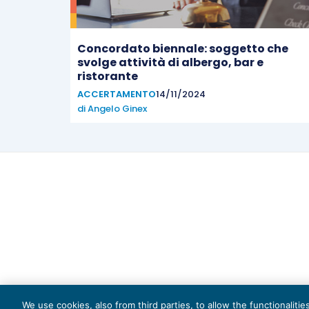
Concordato biennale: soggetto che
svolge attività di albergo, bar e
ristorante
ACCERTAMENTO
14/11/2024
di
Angelo Ginex
Capi
We use cookies, also from third parties, to allow the functionaliti