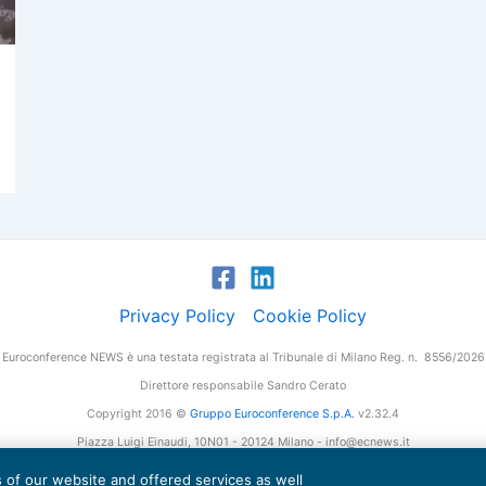
Privacy Policy
Cookie Policy
Euroconference NEWS è una testata registrata al Tribunale di Milano Reg. n. 8556/2026
Direttore responsabile Sandro Cerato
Copyright 2016 ©
Gruppo Euroconference S.p.A.
v2.32.4
Piazza Luigi Einaudi, 10N01 - 20124 Milano - info@ecnews.it
tale Sociale € 300.000,00 i.v. C.F. P.IVA Iscrizione Registro Imprese di Milano 027761
es of our website and offered services as well