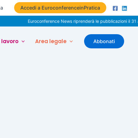
ta
Accedi a EuroconferenceinPratica
Euroconference News riprenderà le pubblicazioni il 31 a
 lavoro
Area legale
Abbonati