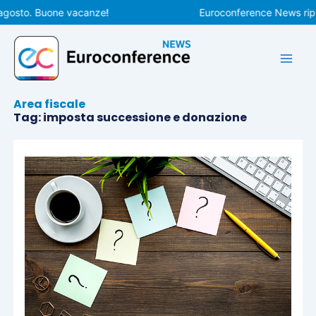
Vai
gosto. Buone vacanze!
Euroconference News ripren
al
contenuto
Area fiscale
Tag: imposta successione e donazione