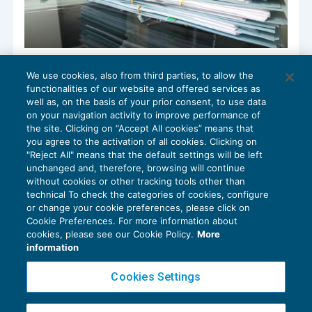
La pianificazione del passaggio
We use cookies, also from third parties, to allow the
generazionale … carpe diem!
functionalities of our website and offered services as
PATRIMONIO E TRUST
05/11/2019
well as, on the basis of your prior consent, to use data
di
Sergio Pellegrino
on your navigation activity to improve performance of
the site. Clicking on “Accept All cookies” means that
you agree to the activation of all cookies. Clicking on
"Reject All" means that the default settings will be left
unchanged and, therefore, browsing will continue
without cookies or other tracking tools other than
technical To check the categories of cookies, configure
or change your cookie preferences, please click on
Cookie Preferences. For more information about
Privacy Policy
cookies, please see our Cookie Policy.
More
Cookie Policy
information
Euroconference NEWS è una testata registrata al Tribunale di Milano Reg. n. 8556/2026
Cookies Settings
Direttore responsabile Sandro Cerato
Copyright 2016 ©
Gruppo Euroconference S.p.A.
v2.32.4