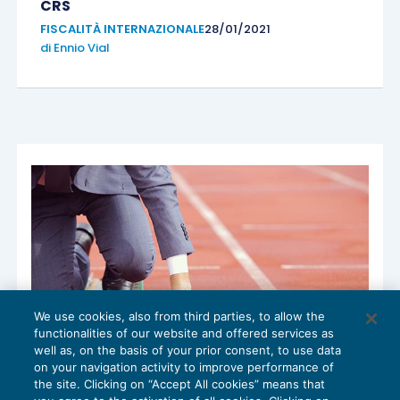
CRS
FISCALITÀ INTERNAZIONALE
28/01/2021
di
Ennio Vial
We use cookies, also from third parties, to allow the
functionalities of our website and offered services as
well as, on the basis of your prior consent, to use data
on your navigation activity to improve performance of
La DAC6 ai blocchi di partenza
the site. Clicking on “Accept All cookies” means that