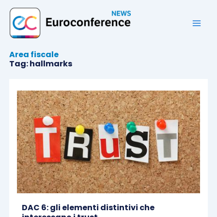
Vai
al
contenuto
Area fiscale
Tag: hallmarks
DAC 6: gli elementi distintivi che