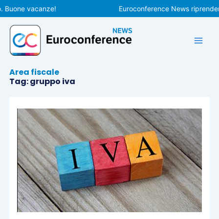
Vai
one vacanze!
Euroconference News riprenderà le pu
al
contenuto
Area fiscale
Tag: gruppo iva
Pagina
Pagina