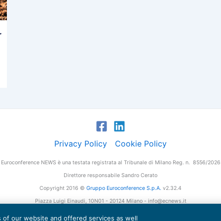
r
Privacy Policy
Cookie Policy
Euroconference NEWS è una testata registrata al Tribunale di Milano Reg. n. 8556/2026
Direttore responsabile Sandro Cerato
Copyright 2016 ©
Gruppo Euroconference S.p.A.
v2.32.4
Piazza Luigi Einaudi, 10N01 - 20124 Milano - info@ecnews.it
tale Sociale € 300.000,00 i.v. C.F. P.IVA Iscrizione Registro Imprese di Milano 027761
es of our website and offered services as well