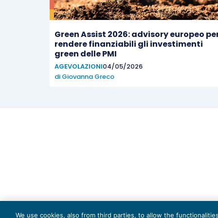
Green Assist 2026: advisory europeo pe
rendere finanziabili gli investimenti
green delle PMI
AGEVOLAZIONI
04/05/2026
di
Giovanna Greco
Capi
We use cookies, also from third parties, to allow the functionaliti