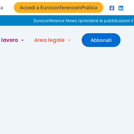
ta
Accedi a EuroconferenceinPratica
Euroconference News riprenderà le pubblicazioni il 3
 lavoro
Area legale
Abbonati