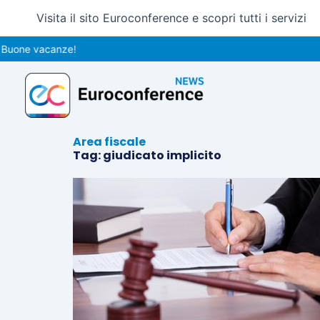
Vai
Visita il sito Euroconference e scopri tutti i servizi
al
contenuto
Buone vacanze!
Area fiscale
Tag: giudicato implicito