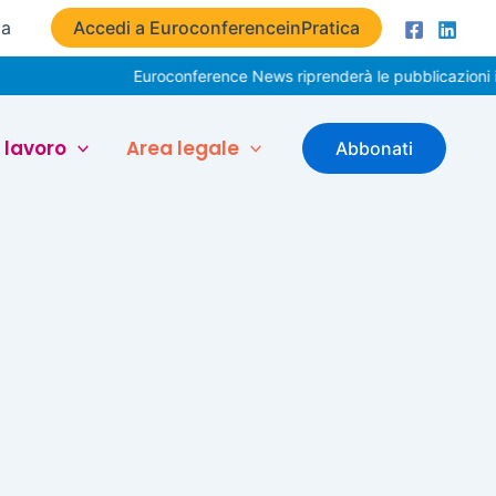
ta
Accedi a EuroconferenceinPratica
Euroconference News riprenderà le pubblicazioni il
 lavoro
Area legale
Abbonati