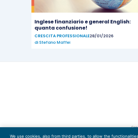
Inglese finanziario e general English:
quanta confusione!
CRESCITA PROFESSIONALE
28/01/2026
di
Stefano Maffei
Capi
We use cookies, also from third parties, to allow the functionaliti