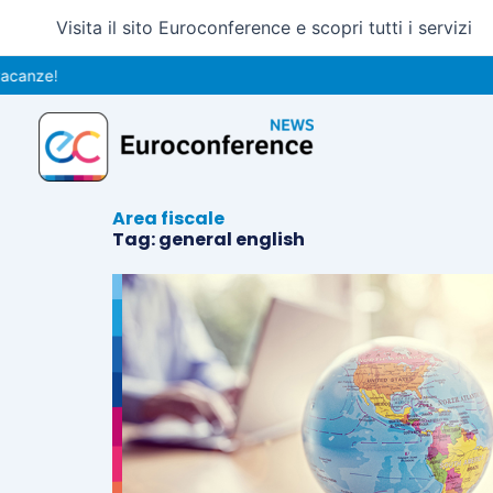
Vai
Visita il sito Euroconference e scopri tutti i servizi
al
contenuto
canze!
Area fiscale
Tag: general english