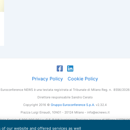
Privacy Policy
Cookie Policy
Euroconference NEWS è una testata registrata al Tribunale di Milano Reg. n. 8556/2026
Direttore responsabile Sandro Cerato
Copyright 2016 ©
Gruppo Euroconference S.p.A.
v2.32.4
Piazza Luigi Einaudi, 10N01 - 20124 Milano - info@ecnews.it
tale Sociale € 300.000,00 i.v. C.F. P.IVA Iscrizione Registro Imprese di Milano 027761
es of our website and offered services as well