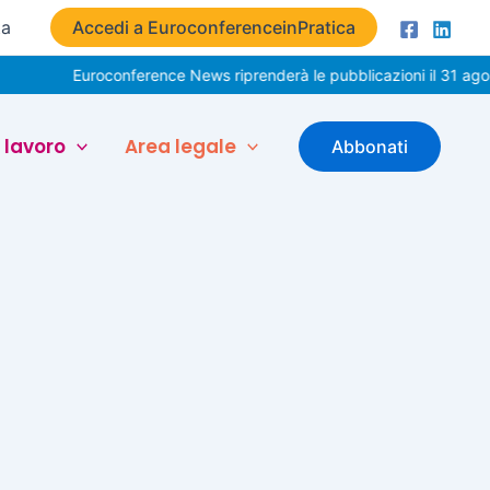
ta
Accedi a EuroconferenceinPratica
Euroconference News riprenderà le pubblicazioni il 31 agost
 lavoro
Area legale
Abbonati