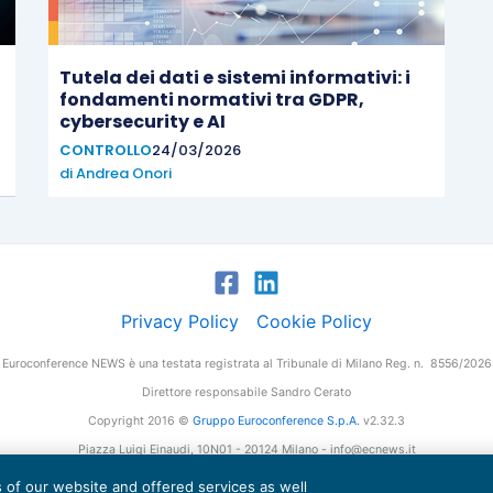
Tutela dei dati e sistemi informativi: i
fondamenti normativi tra GDPR,
cybersecurity e AI
CONTROLLO
24/03/2026
di
Andrea Onori
Privacy Policy
Cookie Policy
Euroconference NEWS è una testata registrata al Tribunale di Milano Reg. n. 8556/2026
Direttore responsabile Sandro Cerato
Copyright 2016 ©
Gruppo Euroconference S.p.A.
v2.32.3
Piazza Luigi Einaudi, 10N01 - 20124 Milano - info@ecnews.it
tale Sociale € 300.000,00 i.v. C.F. P.IVA Iscrizione Registro Imprese di Milano 027761
es of our website and offered services as well