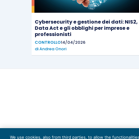
Cybersecurity e gestione dei dati: NIS2,
Data Act e gli obblighi per imprese e
professionisti
CONTROLLO
14/04/2026
di
Andrea Onori
Capi
We use cookies, also from third parties, to allow the functionaliti