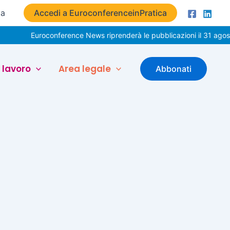
ta
Accedi a EuroconferenceinPratica
Euroconference News riprenderà le pubblicazioni il 31 agosto
 lavoro
Area legale
Abbonati