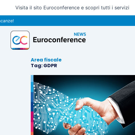
Vai
Visita il sito Euroconference e scopri tutti i servizi
al
contenuto
nze!
Area fiscale
Tag: GDPR