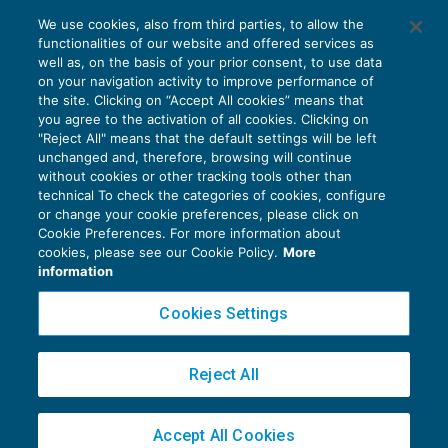
Fatture false: onere della prova sotto
We use cookies, also from third parties, to allow the
stress
functionalities of our website and offered services as
ACCERTAMENTO
13/06/2017
well as, on the basis of your prior consent, to use data
di
Massimiliano Tasini
on your navigation activity to improve performance of
the site. Clicking on “Accept All cookies” means that
you agree to the activation of all cookies. Clicking on
"Reject All" means that the default settings will be left
unchanged and, therefore, browsing will continue
without cookies or other tracking tools other than
technical To check the categories of cookies, configure
or change your cookie preferences, please click on
Cookie Preferences. For more information about
Privacy Policy
cookies, please see our Cookie Policy.
More
Cookie Policy
information
Euroconference NEWS è una testata registrata al Tribunale di Milano Reg. n. 8556/2026
Cookies Settings
Direttore responsabile Sandro Cerato
Copyright 2016 ©
Gruppo Euroconference S.p.A.
v2.32.4
Reject All
Piazza Luigi Einaudi, 10N01 - 20124 Milano - info@ecnews.it
Capitale Sociale € 300.000,00 i.v. C.F. P.IVA Iscrizione Registro Imprese di Milano
Accept All Cookies
02776120236