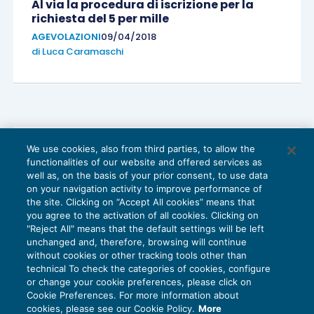
Al via la procedura di iscrizione per la
richiesta del 5 per mille
AGEVOLAZIONI
09/04/2018
di
Luca Caramaschi
We use cookies, also from third parties, to allow the
functionalities of our website and offered services as
well as, on the basis of your prior consent, to use data
on your navigation activity to improve performance of
the site. Clicking on “Accept All cookies” means that
you agree to the activation of all cookies. Clicking on
"Reject All" means that the default settings will be left
unchanged and, therefore, browsing will continue
without cookies or other tracking tools other than
technical To check the categories of cookies, configure
or change your cookie preferences, please click on
Cookie Preferences. For more information about
Cinque per mille: procedura
cookies, please see our Cookie Policy.
More