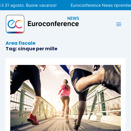
Vai
 31 agosto. Buone vacanze!
Euroconference News riprenderà le
al
contenuto
Area fiscale
Tag: cinque per mille