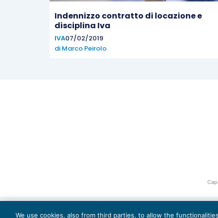
Indennizzo contratto di locazione e
disciplina Iva
IVA
07/02/2019
di
Marco Peirolo
Capi
We use cookies, also from third parties, to allow the functionaliti