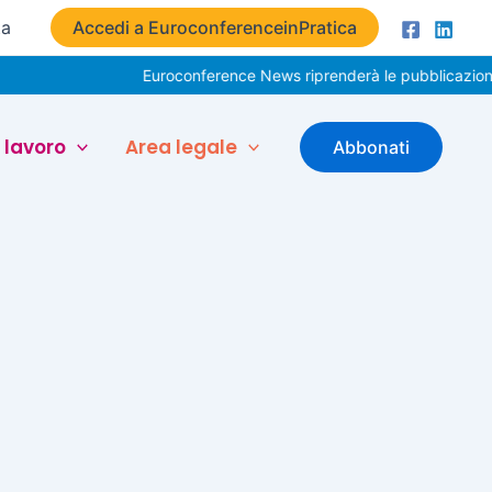
ta
Accedi a EuroconferenceinPratica
Euroconference News riprenderà le pubblicazioni i
 lavoro
Area legale
Abbonati