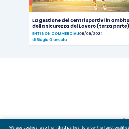
La gestione dei centri sportivi in ambit
della sicurezza del Lavoro (terza parte
ENTI NON COMMERCIALI
06/06/2024
di
Biagio Giancola
Capi
We use cookies, also from third parties, to allow the functionaliti