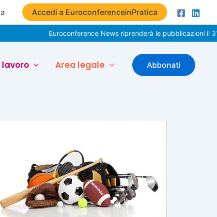
ta
Accedi a EuroconferenceinPratica
Euroconference News riprenderà le pubblicazioni il 31 
 lavoro
Area legale
Abbonati