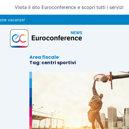
Vai
Visita il sito Euroconference e scopri tutti i servizi
al
contenuto
e vacanze!
Area fiscale
Tag: centri sportivi