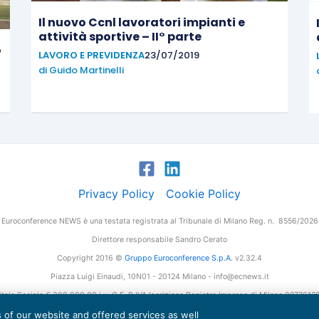
Il nuovo Ccnl lavoratori impianti e
attività sportive – II° parte
o
LAVORO E PREVIDENZA
23/07/2019
)
di
Guido Martinelli
Privacy Policy
Cookie Policy
Euroconference NEWS è una testata registrata al Tribunale di Milano Reg. n. 8556/2026
Direttore responsabile Sandro Cerato
Copyright 2016 ©
Gruppo Euroconference S.p.A.
v2.32.4
Piazza Luigi Einaudi, 10N01 - 20124 Milano - info@ecnews.it
tale Sociale € 300.000,00 i.v. C.F. P.IVA Iscrizione Registro Imprese di Milano 027761
es of our website and offered services as well