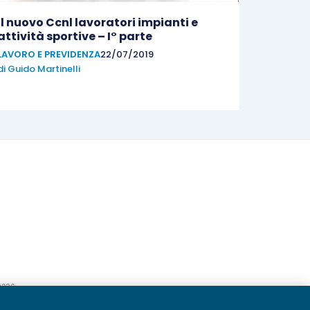
Il nuovo Ccnl lavoratori impianti e
attività sportive – I° parte
LAVORO E PREVIDENZA
22/07/2019
di
Guido Martinelli
20236