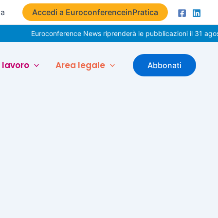
ta
Accedi a EuroconferenceinPratica
Euroconference News riprenderà le pubblicazioni il 31 agost
 lavoro
Area legale
Abbonati