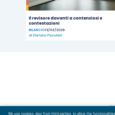
Il revisore davanti a contenziosi e
contestazioni
BILANCIO
13/02/2026
di
Stefano Pizzutelli
Capi
We use cookies, also from third parties, to allow the functionaliti