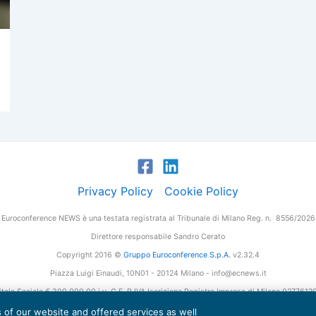
Privacy Policy
Cookie Policy
Euroconference NEWS è una testata registrata al Tribunale di Milano Reg. n. 8556/2026
Direttore responsabile Sandro Cerato
Copyright 2016 ©
Gruppo Euroconference S.p.A.
v2.32.4
Piazza Luigi Einaudi, 10N01 - 20124 Milano - info@ecnews.it
tale Sociale € 300.000,00 i.v. C.F. P.IVA Iscrizione Registro Imprese di Milano 027761
es of our website and offered services as well