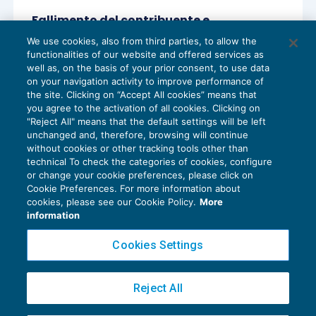
Fallimento del contribuente e
interruzione del processo
We use cookies, also from third parties, to allow the
CONTENZIOSO
03/11/2020
functionalities of our website and offered services as
di
Lucia Recchioni – Comitato Scientifico Master Breve
well as, on the basis of your prior consent, to use data
365
on your navigation activity to improve performance of
the site. Clicking on “Accept All cookies” means that
you agree to the activation of all cookies. Clicking on
"Reject All" means that the default settings will be left
unchanged and, therefore, browsing will continue
without cookies or other tracking tools other than
technical To check the categories of cookies, configure
or change your cookie preferences, please click on
Cookie Preferences. For more information about
Privacy Policy
cookies, please see our Cookie Policy.
More
Cookie Policy
information
Euroconference NEWS è una testata registrata al Tribunale di Milano Reg. n. 8556/2026
Cookies Settings
Direttore responsabile Sandro Cerato
Copyright 2016 ©
Gruppo Euroconference S.p.A.
v2.32.3
Reject All
Piazza Luigi Einaudi, 10N01 - 20124 Milano - info@ecnews.it
Capitale Sociale € 300.000,00 i.v. C.F. P.IVA Iscrizione Registro Imprese di Milano