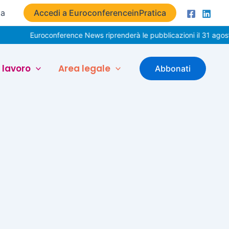
ta
Accedi a EuroconferenceinPratica
Euroconference News riprenderà le pubblicazioni il 31 agosto
 lavoro
Area legale
Abbonati