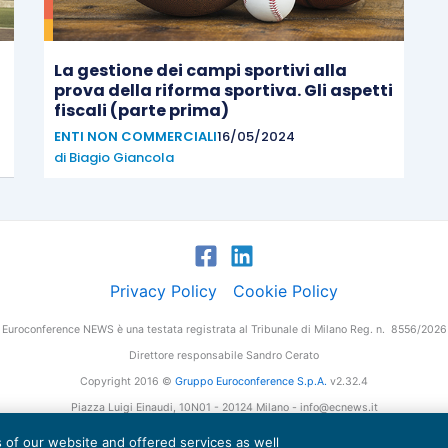
La gestione dei campi sportivi alla
prova della riforma sportiva. Gli aspetti
fiscali (parte prima)
ENTI NON COMMERCIALI
16/05/2024
di
Biagio Giancola
Privacy Policy
Cookie Policy
Euroconference NEWS è una testata registrata al Tribunale di Milano Reg. n. 8556/2026
Direttore responsabile Sandro Cerato
Copyright 2016 ©
Gruppo Euroconference S.p.A.
v2.32.4
Piazza Luigi Einaudi, 10N01 - 20124 Milano - info@ecnews.it
tale Sociale € 300.000,00 i.v. C.F. P.IVA Iscrizione Registro Imprese di Milano 027761
es of our website and offered services as well