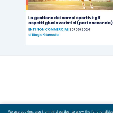
La gestione dei campi sportivi: gli
aspetti giuslavoristici (parte seconda)
ENTI NON COMMERCIALI
30/05/2024
di
Biagio Giancola
Capi
We use cookies, also from third parties, to allow the functionaliti