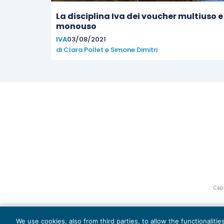
La disciplina Iva dei voucher multiuso e
monouso
IVA
03/08/2021
di
Clara Pollet
e
Simone Dimitri
Capi
We use cookies, also from third parties, to allow the functionaliti