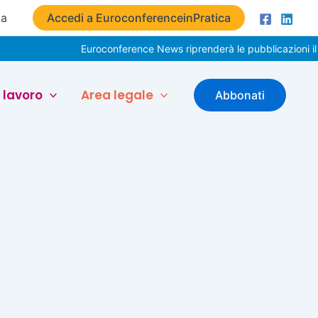
ta
Accedi a EuroconferenceinPratica
Euroconference News riprenderà le pubblicazioni il 
 lavoro
Area legale
Abbonati