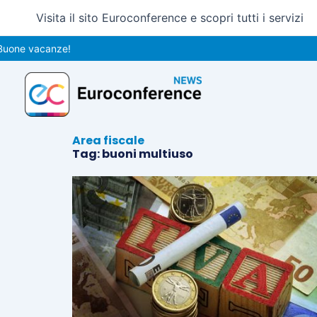
Vai
Visita il sito Euroconference e scopri tutti i servizi
al
contenuto
uone vacanze!
Area fiscale
Tag: buoni multiuso