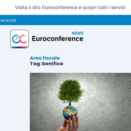
Vai
Visita il sito Euroconference e scopri tutti i servizi
al
contenuto
canze!
Area fiscale
Tag: bonifica