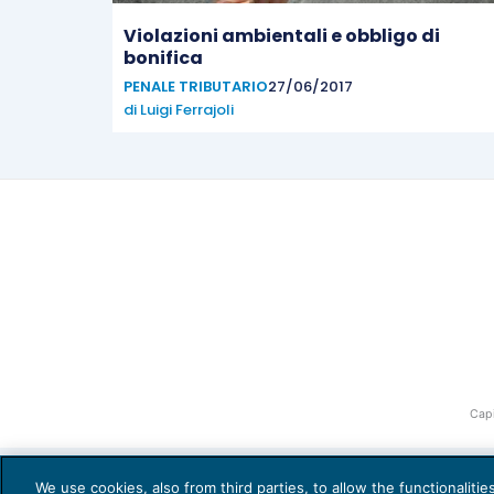
Violazioni ambientali e obbligo di
bonifica
PENALE TRIBUTARIO
27/06/2017
di
Luigi Ferrajoli
Capi
We use cookies, also from third parties, to allow the functionaliti