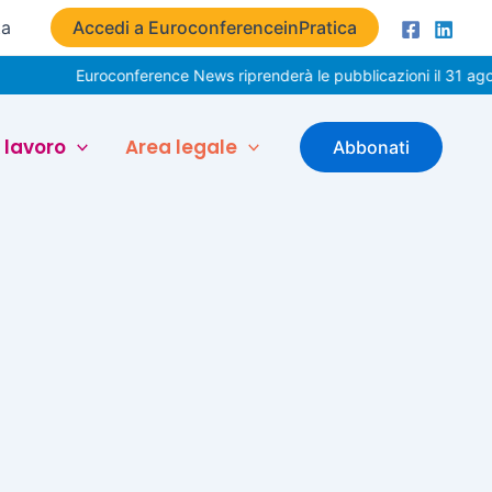
ta
Accedi a EuroconferenceinPratica
Euroconference News riprenderà le pubblicazioni il 31 agos
 lavoro
Area legale
Abbonati