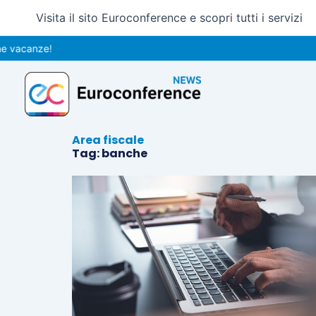
Vai
Visita il sito Euroconference e scopri tutti i servizi
al
contenuto
vacanze!
Area fiscale
Tag: banche