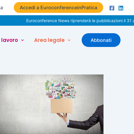
ta
Accedi a EuroconferenceinPratica
Euroconference News riprenderà le pubblicazioni il 31 ag
 lavoro
Area legale
Abbonati