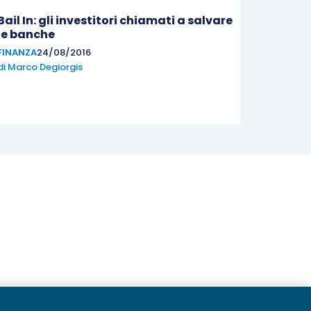
Bail In: gli investitori chiamati a salvare
le banche
FINANZA
24/08/2016
di
Marco Degiorgis
20236