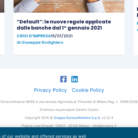
“Default”: le nuove regole applicate
dalle banche dal 1° gennaio 2021
CRISI D'IMPRESA
15/01/2021
di
Giuseppe Rodighiero
Privacy Policy
Cookie Policy
Euroconference NEWS è una testata registrata al Tribunale di Milano Reg. n. 8556/2026
Direttore responsabile Sandro Cerato
Copyright 2016 ©
Gruppo Euroconference S.p.A.
v2.32.4
Piazza Luigi Einaudi, 10N01 - 20124 Milano - info@ecnews.it
tale Sociale € 300.000,00 i.v. C.F. P.IVA Iscrizione Registro Imprese di Milano 027761
es of our website and offered services as well