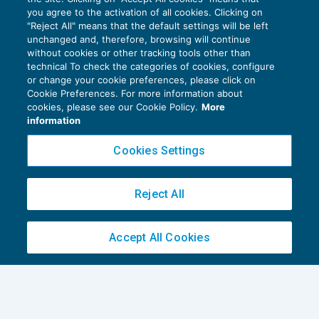
you agree to the activation of all cookies. Clicking on
"Reject All" means that the default settings will be left
unchanged and, therefore, browsing will continue
without cookies or other tracking tools other than
Bancarotta fraudolenta e speciale
technical To check the categories of cookies, configure
tenuità del fatto
or change your cookie preferences, please click on
Cookie Preferences. For more information about
PENALE TRIBUTARIO
28/09/2016
cookies, please see our Cookie Policy.
More
di
Luigi Ferrajoli
information
Cookies Settings
Reject All
Privacy Policy
Accept All Cookies
Cookie Policy
Euroconference NEWS è una testata registrata al Tribunale di Milano Reg. n. 8556/2026
Direttore responsabile Sandro Cerato
Copyright 2016 ©
Gruppo Euroconference S.p.A.
v2.32.2