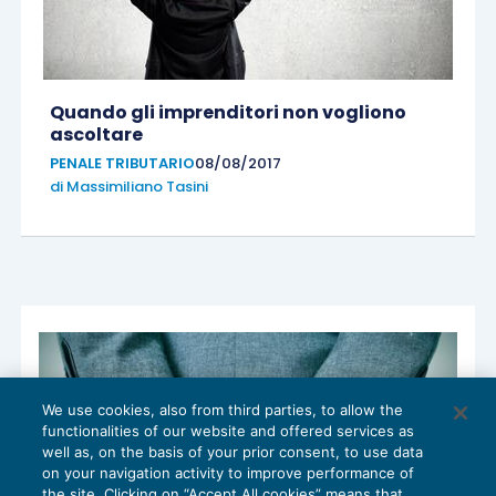
Quando gli imprenditori non vogliono
ascoltare
PENALE TRIBUTARIO
08/08/2017
di
Massimiliano Tasini
We use cookies, also from third parties, to allow the
functionalities of our website and offered services as
well as, on the basis of your prior consent, to use data
on your navigation activity to improve performance of
the site. Clicking on “Accept All cookies” means that