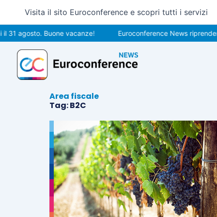
Vai
Visita il sito Euroconference e scopri tutti i servizi
al
contenuto
il 31 agosto. Buone vacanze!
Euroconference News riprenderà 
Area fiscale
Tag: B2C