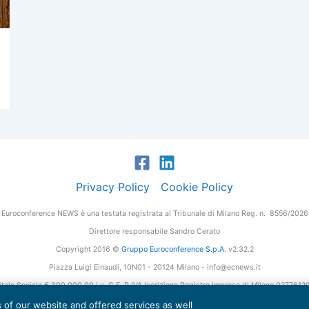
Privacy Policy
Cookie Policy
Euroconference NEWS è una testata registrata al Tribunale di Milano Reg. n. 8556/2026
Direttore responsabile Sandro Cerato
Copyright 2016 ©
Gruppo Euroconference S.p.A.
v2.32.2
Piazza Luigi Einaudi, 10N01 - 20124 Milano - info@ecnews.it
tale Sociale € 300.000,00 i.v. C.F. P.IVA Iscrizione Registro Imprese di Milano 027761
es of our website and offered services as well