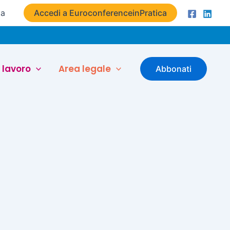
ta
Accedi a EuroconferenceinPratica
 lavoro
Area legale
Abbonati