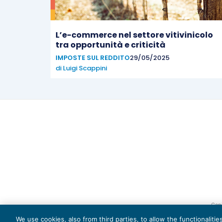
L’e-commerce nel settore vitivinicolo
tra opportunità e criticità
IMPOSTE SUL REDDITO
29/05/2025
di
Luigi Scappini
Capi
We use cookies, also from third parties, to allow the functionaliti