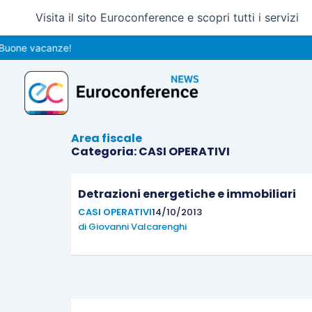
Vai
Visita il sito Euroconference e scopri tutti i servizi
al
contenuto
uone vacanze!
Area fiscale
Categoria: CASI OPERATIVI
Detrazioni energetiche e immobiliari
CASI OPERATIVI
14/10/2013
di
Giovanni Valcarenghi