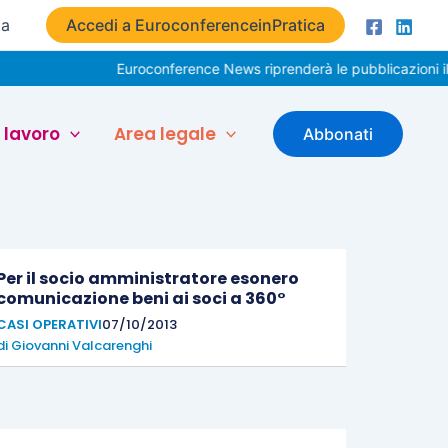
ta
Accedi a EuroconferenceinPratica
Euroconference News riprenderà le pubblicazioni il 
 lavoro
Area legale
Abbonati
Per il socio amministratore esonero
comunicazione beni ai soci a 360°
CASI OPERATIVI
07/10/2013
di
Giovanni Valcarenghi