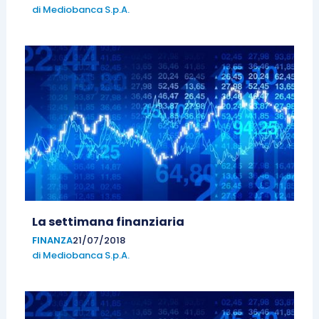
di
Mediobanca S.p.A.
La settimana finanziaria
FINANZA
21/07/2018
di
Mediobanca S.p.A.