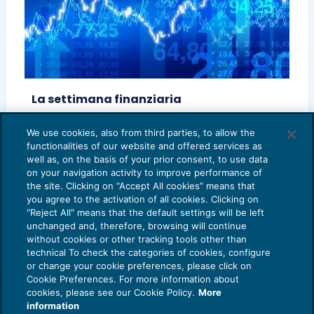
La settimana finanziaria
FINANZA
09/06/2018
di
Mediobanca S.p.A.
We use cookies, also from third parties, to allow the
functionalities of our website and offered services as
1
2
3
4
5
well as, on the basis of your prior consent, to use data
on your navigation activity to improve performance of
the site. Clicking on “Accept All cookies” means that
you agree to the activation of all cookies. Clicking on
"Reject All" means that the default settings will be left
unchanged and, therefore, browsing will continue
without cookies or other tracking tools other than
technical To check the categories of cookies, configure
or change your cookie preferences, please click on
Cookie Preferences. For more information about
Privacy Policy
cookies, please see our Cookie Policy.
More
Cookie Policy
information