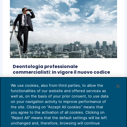
Deontologia professionale
commercialisti: in vigore il nuovo codice
CRESCITA PROFESSIONALE
01/03/2016
di
Massimo Conigliaro
We use cookies, also from third parties, to allow the
functionalities of our website and offered services as
1
2
3
4
5
well as, on the basis of your prior consent, to use data
on your navigation activity to improve performance of
the site. Clicking on “Accept All cookies” means that
you agree to the activation of all cookies. Clicking on
"Reject All" means that the default settings will be left
unchanged and, therefore, browsing will continue