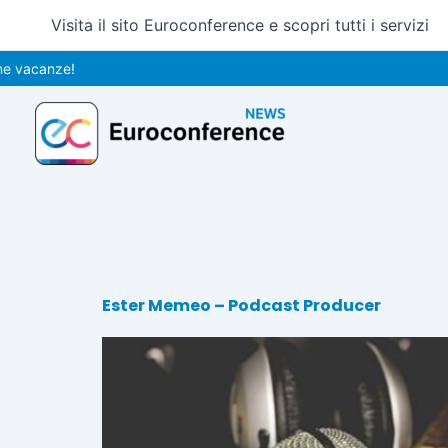
Vai
Visita il sito Euroconference e scopri tutti i servizi
al
contenuto
acanze!
Ester Memeo – Podcast Producer