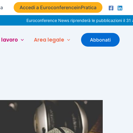
ta
Accedi a EuroconferenceinPratica
Euroconference News riprenderà le pubblicazioni il 31 ago
 lavoro
Area legale
Abbonati