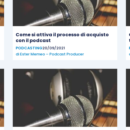
Come si attiva il processo di acquisto
con il podcast
PODCASTING
20/09/2021
di
Ester Memeo – Podcast Producer