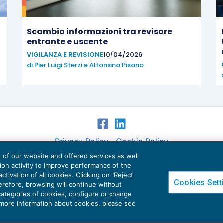
Scambio informazioni tra revisore
entrante e uscente
VIGILANZA E REVISIONE
10/04/2026
di
Pier Luigi Sterzi
e
Alfonsina Pisano
Privacy Policy
Cookie Policy
es of our website and offered services as well
Euroconference NEWS è una testata registrata al Tribunale di Milano Reg. n. 8556/2026
tion activity to improve performance of the
Direttore responsabile Sandro Cerato
ctivation of all cookies. Clicking on "Reject
Cookies Sett
herefore, browsing will continue without
Copyright 2016 ©
Gruppo Euroconference S.p.A.
v2.32.4
 categories of cookies, configure or change
Piazza Luigi Einaudi, 10N01 - 20124 Milano - info@ecnews.it
 more information about cookies, please see
tale Sociale € 300.000,00 i.v. C.F. P.IVA Iscrizione Registro Imprese di Milano 027761