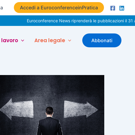
ta
Accedi a EuroconferenceinPratica
Euroconference News riprenderà le pubblicazioni il 31 agost
 lavoro
Area legale
Abbonati