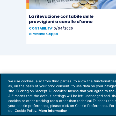
La rilevazione contabile delle
provvigioni a cavallo d’anno
CONTABILITÀ
10/04/2026
di
Viviana Grippo
We use cookies, also from third parties, to allow the functionaliti
as, on the basis of your prior consent, to use data on your naviga
site. Clicking on “Accept All cookies” means that you agree to the a
All" means that the default settings will be left unchanged and, t
cookies or other tracking tools other than technical To check the
your cookie preferences, please click on Cookie Preferences. For
our Cookie Policy.
More information
Capi