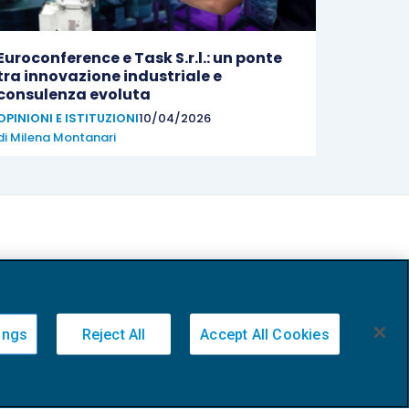
Euroconference e Task S.r.l.: un ponte
tra innovazione industriale e
consulenza evoluta
OPINIONI E ISTITUZIONI
10/04/2026
di
Milena Montanari
ings
Reject All
Accept All Cookies
20236