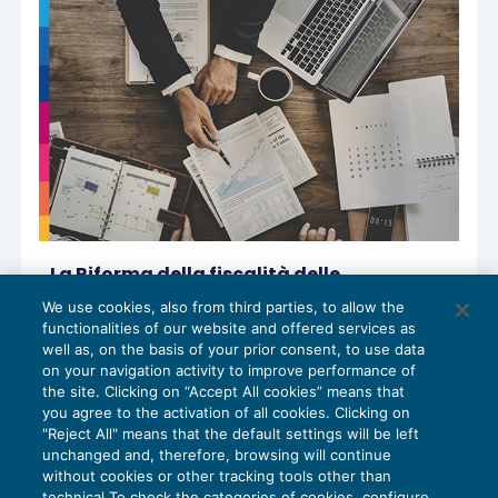
La Riforma della fiscalità delle
partecipazioni nella Legge di bilancio
We use cookies, also from third parties, to allow the
2026
functionalities of our website and offered services as
ACCERTAMENTO
01/04/2026
well as, on the basis of your prior consent, to use data
di
Nicola Cardinali
e
Mauro Sebastianelli
on your navigation activity to improve performance of
the site. Clicking on “Accept All cookies” means that
you agree to the activation of all cookies. Clicking on
"Reject All" means that the default settings will be left
unchanged and, therefore, browsing will continue
without cookies or other tracking tools other than
technical To check the categories of cookies, configure