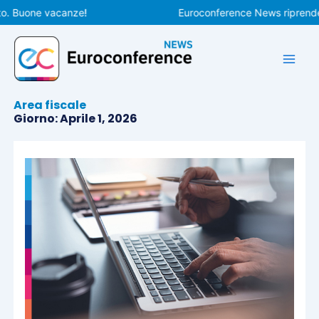
Vai
Buone vacanze!
Euroconference News riprenderà le
al
contenuto
Area fiscale
Giorno: Aprile 1, 2026