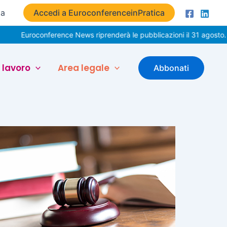
ta
Accedi a EuroconferenceinPratica
Euroconference News riprenderà le pubblicazioni il 31 agosto. Buon
 lavoro
Area legale
Abbonati