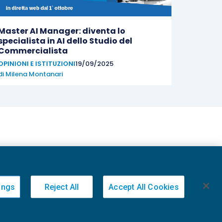
Master AI Manager: diventa lo
specialista in AI dello Studio del
Commercialista
OPINIONI E ISTITUZIONI
19/09/2025
di
Milena Montanari
ings
Reject All
Accept All Cookies
20236