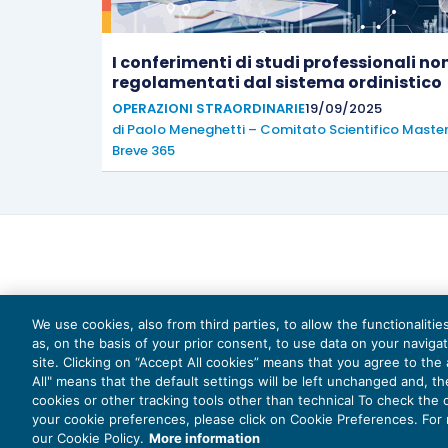
I conferimenti di studi professionali no
regolamentati dal sistema ordinistico
OPERAZIONI STRAORDINARIE
19/09/2025
di
Paolo Meneghetti – Comitato Scientifico Maste
Breve 365
We use cookies, also from third parties, to allow the functionaliti
as, on the basis of your prior consent, to use data on your naviga
site. Clicking on “Accept All cookies” means that you agree to the a
All" means that the default settings will be left unchanged and, t
cookies or other tracking tools other than technical To check the
your cookie preferences, please click on Cookie Preferences. For
Capi
our Cookie Policy.
More information